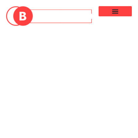
Conseilset
Ressources
Pour Les
Entrepreneurs
Découvrez des conseils pratiques, des guides détaillés et des