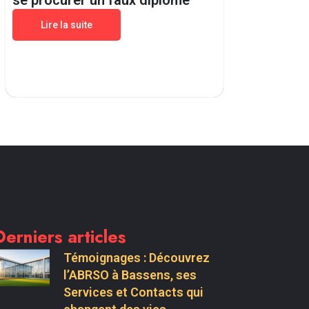
se procurer un faux diplome
Lire la suite
Derniers articles
Témoignages : Découvrez
l’ABRSO à Bassens, ses
Services et Contacts qui